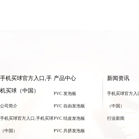
手机买球官方入口,手
产品中心
新闻资讯
机买球（中国）
PVC 发泡板
手机买球官方入
公司简介
PVC 自由发泡板
（中国）
手机买球官方入口,手机买球
PVC 结皮发泡板
行业新闻
（中国）
PVC 共挤发泡板