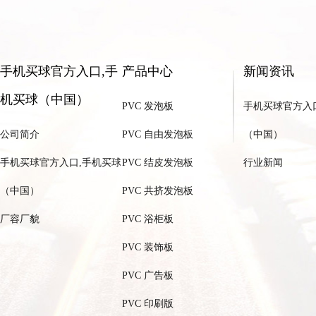
手机买球官方入口,手
产品中心
新闻资讯
机买球（中国）
PVC 发泡板
手机买球官方入
公司简介
PVC 自由发泡板
（中国）
手机买球官方入口,手机买球
PVC 结皮发泡板
行业新闻
（中国）
PVC 共挤发泡板
厂容厂貌
PVC 浴柜板
PVC 装饰板
PVC 广告板
PVC 印刷版