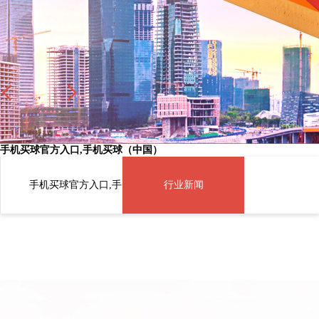
手机买球官方入口,手机买球（中国）
手机买球官方入口,手机买球（中国）
行业新闻